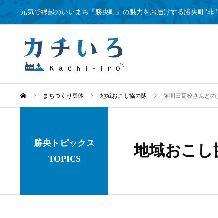
元気で縁起のいいまち『勝央町』の魅力をお届けする勝央町"非"
まちづくり団体
地域おこし協力隊
勝間田高校さんとのお
勝央トピックス
地域おこし
TOPICS