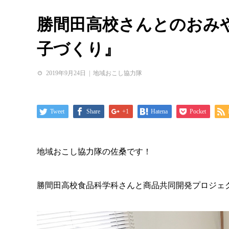
勝間田高校さんとのおみや
子づくり』
2019年9月24日
地域おこし協力隊
Tweet
Share
+1
Hatena
Pocket
地域おこし協力隊の佐桑です！
勝間田高校食品科学科さんと商品共同開発プロジェク