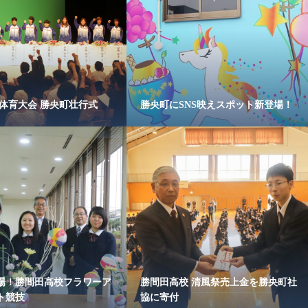
民体育大会 勝央町壮行式
勝央町にSNS映えスポット新登場！
場！勝間田高校フラワーア
勝間田高校 清風祭売上金を勝央町社
ト競技
協に寄付