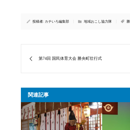
投稿者:
カチいろ編集部
地域おこし協力隊
勝
第74回 国民体育大会 勝央町壮行式
関連記事