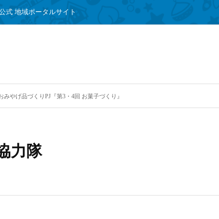
公式 地域ポータルサイト
みやげ品づくりPJ『第3・4回 お菓子づくり』
協力隊