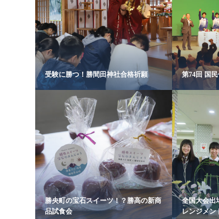
受験に勝つ！勝間田神社合格祈願
第74回 国
勝央町の宝石スイーツ！？勝高の新商
全国大会出
品試食会
レンジメン