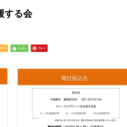
援する会
RSS
feedly
Pin it