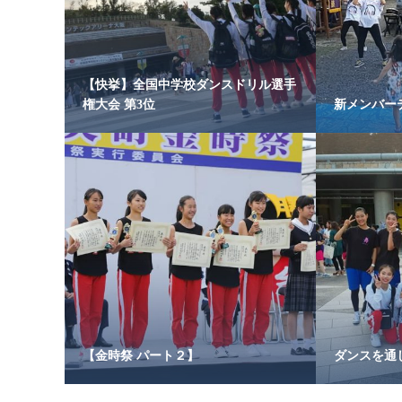
【快挙】全国中学校ダンスドリル選手
権大会 第3位
新メンバー
【金時祭 パート２】
ダンスを通