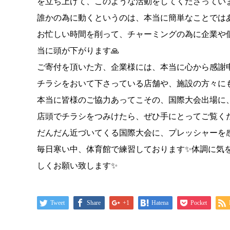
を立ち上げて、このような活動をしてくださってい
誰かの為に動くというのは、本当に簡単なことではあ
お忙しい時間を削って、チャーミングの為に企業や
当に頭が下がります🙏
ご寄付を頂いた方、企業様には、本当に心から感謝
チラシをおいて下さっている店舗や、施設の方々に
本当に皆様のご協力あってこその、国際大会出場に、
店頭でチラシをつみけたら、ぜひ手にとってご覧くだ
だんだん近づいてくる国際大会に、プレッシャーを
毎日寒い中、体育館で練習しております✨体調に気
しくお願い致します✨
Tweet
Share
+1
Hatena
Pocket