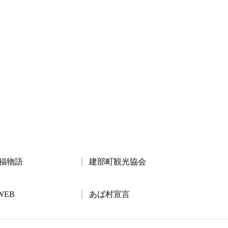
黄福物語
建部町観光協会
WEB
あば村宣言