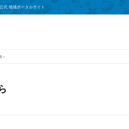
公式 地域ポータルサイト
春＞
ら