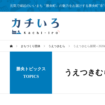
元気で縁起のいいまち『勝央町』の魅力をお届けする勝央町"非"
まちづくり団体
うえつきむら
うえつきむら新聞＜2020
勝央トピックス
うえつきむ
TOPICS