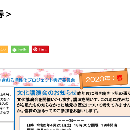
春＞
RSS
feedly
Pin it