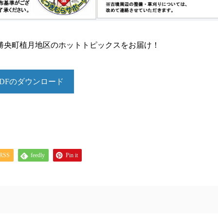
勝央町植月地区のホットトピックスをお届け！
PDFのダウンロード
RSS
feedly
Pin it