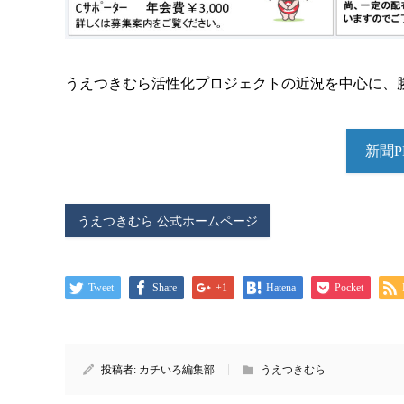
うえつきむら活性化プロジェクトの近況を中心に、
新聞
うえつきむら 公式ホームページ
Tweet
Share
+1
Hatena
Pocket
投稿者:
カチいろ編集部
うえつきむら