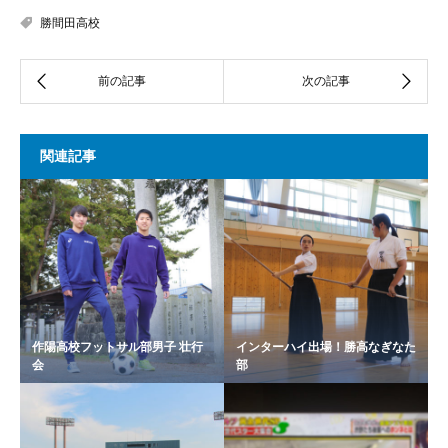
勝間田高校
関連記事
作陽高校フットサル部男子 壮行
インターハイ出場！勝高なぎなた
会
部