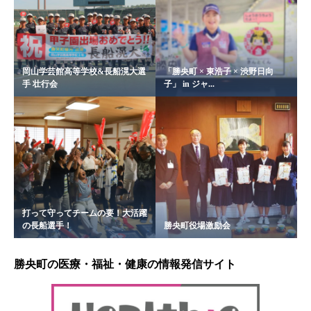
岡山学芸館高等学校&長船滉大選
「勝央町 × 東浩子 × 渋野日向
手 壮行会
子」 in ジャ...
打って守ってチームの要！大活躍
の長船選手！
勝央町役場激励会
勝央町の医療・福祉・健康の情報発信サイト