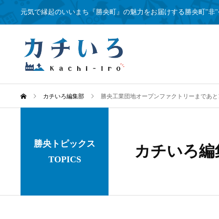
元気で縁起のいいまち『勝央町』の魅力をお届けする勝央町"非"
カチいろ編集部
勝央工業団地オープンファクトリーまであと1
勝央トピックス
カチいろ編
TOPICS