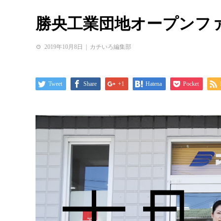
勝央工業団地オープンファ
2019年10月8日
カチいろ編集部
Tweet
Share
+1
Hatena
Pocket