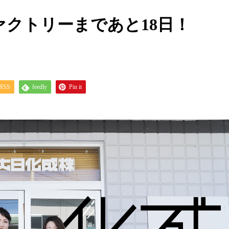
クトリーまであと18日！
RSS
feedly
Pin it