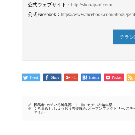
公式ウェブサイト：
http://shoo-ip-of.com/
公式Facebook：
https://www.facebook.com/ShooOpenf
チラシ
Tweet
Share
+1
Hatena
Pocket
投稿者:
カチいろ編集部
カチいろ編集部
くろまめも
,
しょうおう志援協会
,
オープンファクトリー
,
ステ
ァイル