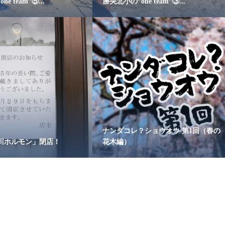
e team”⑤...
勝央北小の”one team”③...
ナンダコレ？ショウオウ 第1回（春の
川ホルモン」閉店！
花木編）