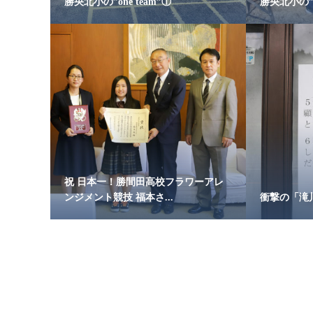
勝央北小の”one team”①
勝央北小の”on
祝 日本一！勝間田高校フラワーアレ
ンジメント競技 福本さ...
衝撃の「滝