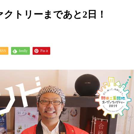
ァクトリーまであと2日！
RSS
feedly
Pin it