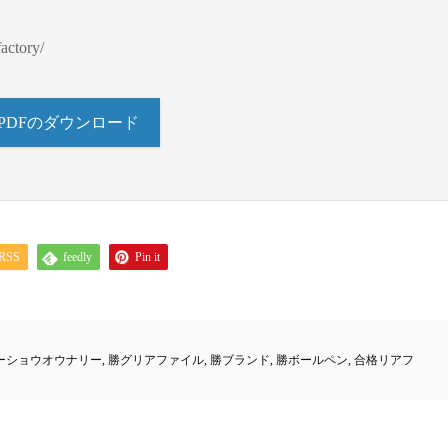
actory/
PDFのダウンロード
RSS
feedly
Pin it
ーショウオウナリー
,
勝グリアファイル
,
勝ブランド
,
勝ボールペン
,
合格リアフ