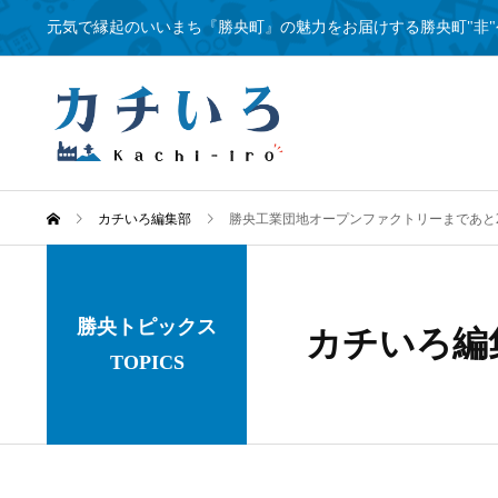
元気で縁起のいいまち『勝央町』の魅力をお届けする勝央町"非"
カチいろ編集部
勝央工業団地オープンファクトリーまであと
勝央トピックス
カチいろ編
TOPICS