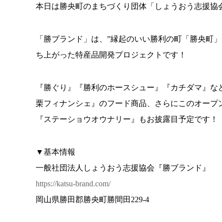
本日は勝央町のまちづくり団体「しょうおう志援協
「勝ブランド」は、”縁起のいい勝利の町「勝央町」
ち上がった特産品開発プロジェクトです！
『勝ぐり』『勝利のホースシュー』『カチダマ』な
栗フィナンシェ』のフード商品、さらにこのオープ
『ステーショウオウナリー』もお披露目予定です！
▼基本情報
一般社団法人しょうおう志援協会『勝ブランド』
https://katsu-brand.com/
岡山県勝田郡勝央町勝間田229-4